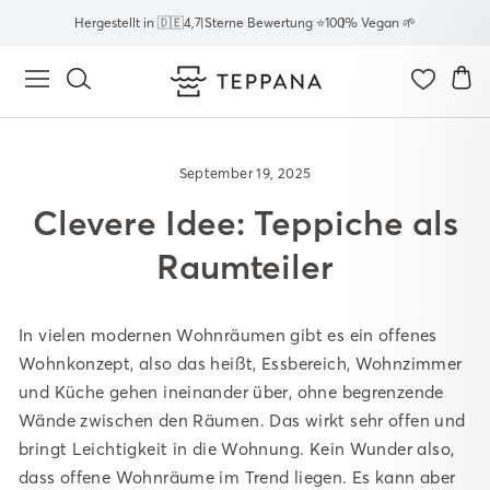
Direkt
Hergestellt in 🇩🇪
4,7 Sterne Bewertung ⭐
100% Vegan 🌱
zum
Inhalt
E
Seitennavigation
Suche
September 19, 2025
Clevere Idee: Teppiche als
Raumteiler
In vielen modernen Wohnräumen gibt es ein offenes
Wohnkonzept, also das heißt, Essbereich, Wohnzimmer
und Küche gehen ineinander über, ohne begrenzende
Wände zwischen den Räumen. Das wirkt sehr offen und
bringt Leichtigkeit in die Wohnung. Kein Wunder also,
dass offene Wohnräume im Trend liegen. Es kann aber