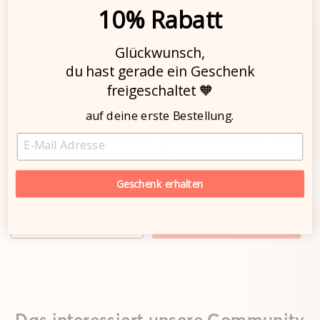
10% Rabatt
Glückwunsch,
du hast gerade ein Geschenk
freigeschaltet 🧡
Abonniere unseren Newsletter und
auf deine erste Bestellung.
sicher dir deinen Extra-Rabatt auf
EMAIL
deine erste Bestellung
Geschenk erhalten
EMAIL
Jetzt Extra-Rabatt erhalten
Das interessiert unsere Community