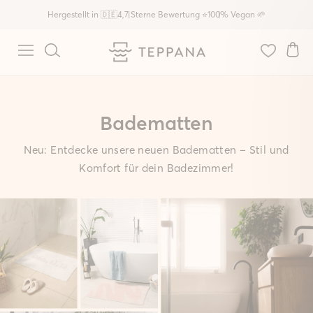
Direkt
Hergestellt in 🇩🇪
4,7 Sterne Bewertung ⭐
100% Vegan 🌱
zum
Inhalt
E
Seitennavigation
Suche
Badematten
Neu: Entdecke unsere neuen Badematten – Stil und
Komfort für dein Badezimmer!