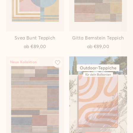
auf deine erste Bestellung.
EMAIL
Elsa Rubin Teppich
Abby Granit Teppich
ab
€89,00
ab
€89,00
Geschenk erhalten
Neue Kollektion
Neue Kollektion
Ziegler Steingrau Teppich
Ziegler Pergament