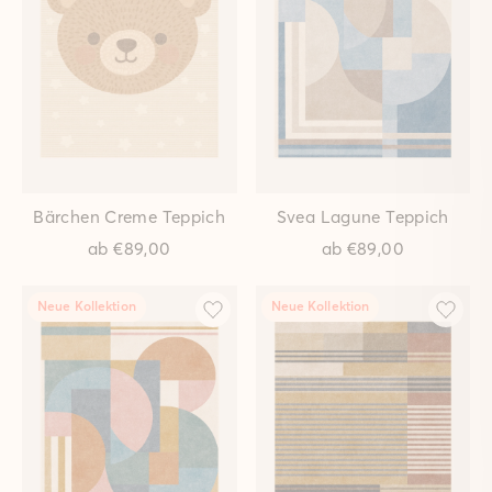
Livia Nacht Teppich
Arnika Terracotta Teppich
ab
€89,00
ab
€89,00
Neue Kollektion
Neue Kollektion
10% Rabatt
Glückwunsch,
du hast gerade ein Geschenk
freigeschaltet 🧡