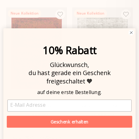
Rentiere Nordmeer
Waschbare Stufenmatten
Teppich
ab
€149,00