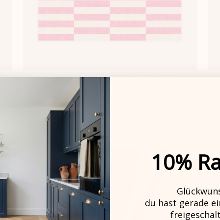
Outdoor Isla Hibiskus Teppich
ab
€99,00
Outdoor
10% Ra
Glückwun
du hast gerade e
freigeschal