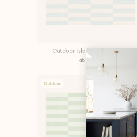
Outdoor Isla Himmel Teppich
ab
€99,00
Outdoor