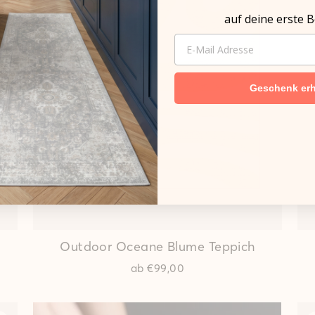
auf deine erste B
EMAIL
Geschenk erh
Outdoor Oceane Blume Teppich
ab
€99,00