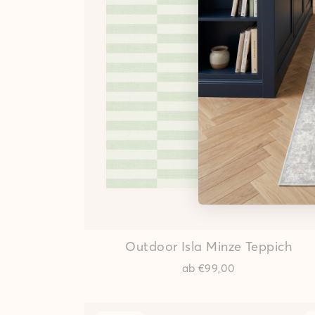
Outdoor Isla Minze Teppich
ab
€99,00