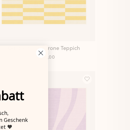
Outdoor Isla Zitrone Teppich
ab
€99,00
Outdoor
batt
sch,
in Geschenk
tet 🧡