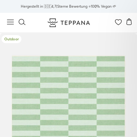
Direkt
Hergestellt in 🇩🇪
4,7 Sterne Bewertung ⭐
100% Vegan 🌱
zum
Inhalt
E
Seitennavigation
Suche
Outdoor