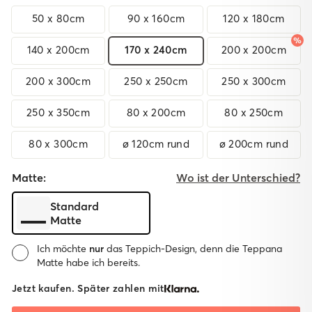
50 x 80cm
90 x 160cm
120 x 180cm
140 x 200cm
170 x 240cm
200 x 200cm
200 x 300cm
250 x 250cm
250 x 300cm
250 x 350cm
80 x 200cm
80 x 250cm
80 x 300cm
ø 120cm rund
ø 200cm rund
Matte:
Wo ist der Unterschied?
Standard
Matte
Ich möchte
nur
das Teppich-Design, denn die Teppana
Matte habe ich bereits.
Matte:
Jetzt kaufen. Später zahlen mit