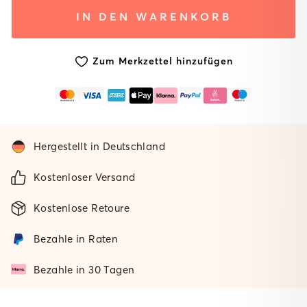
System
Ohne
IN DEN WARENKORB
mit
Matte
Standard
Matte
Zum Merkzettel hinzufügen
Hergestellt in Deutschland
Kostenloser Versand
Kostenlose Retoure
Bezahle in Raten
Bezahle in 30 Tagen