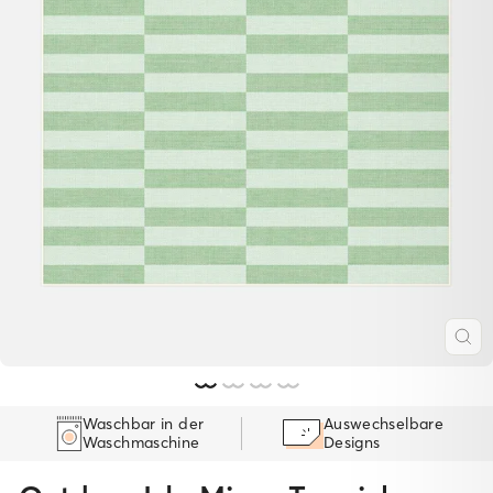
SC
ES
Waschbar in der
Auswechselbare
Waschmaschine
Designs