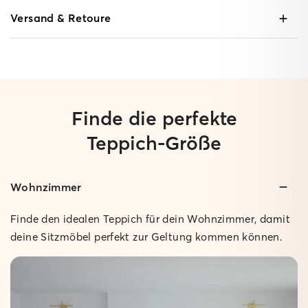
Versand & Retoure
Finde die perfekte
Teppich-Größe
Wohnzimmer
Geringe Höhe:
Nur 0,3 cm hoch, so dass sich Türen problemlos öffnen
Finde den idealen Teppich für dein Wohnzimmer, damit
lassen.
deine Sitzmöbel perfekt zur Geltung kommen können.
Rutschfest:
Der Teppich bleibt sicher an Ort und Stelle.
Pflegeleicht: