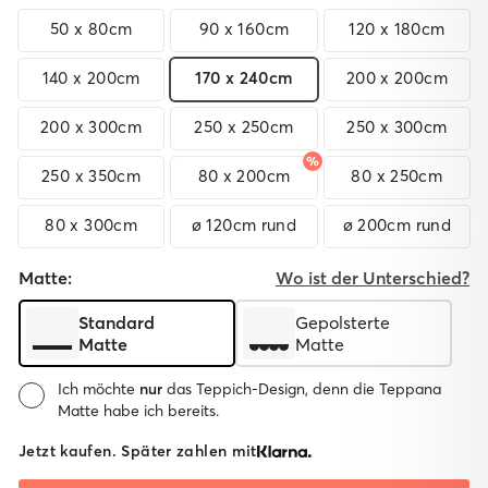
50 x 80cm
90 x 160cm
120 x 180cm
140 x 200cm
170 x 240cm
200 x 200cm
200 x 300cm
250 x 250cm
250 x 300cm
250 x 350cm
80 x 200cm
80 x 250cm
80 x 300cm
ø 120cm rund
ø 200cm rund
Matte:
Wo ist der Unterschied?
Standard
Gepolsterte
Matte
Matte
Ich möchte
nur
das Teppich-Design, denn die Teppana
Matte habe ich bereits.
Matte:
Jetzt kaufen. Später zahlen mit