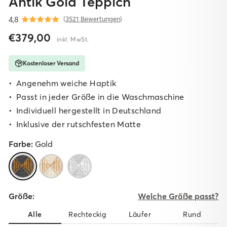
Antik Gold Teppich
4,8
(
3521 Bewertungen
)
Normaler
Sonderpreis
€379,00
inkl. MwSt.
Preis
Kostenloser Versand
Angenehm weiche Haptik
Passt in jeder Größe in die Waschmaschine
I
ndividuell hergestellt in Deutschland
I
nklusive der rutschfesten Matte
Farbe:
Gold
Größe:
Welche Größe passt?
Alle
Rechteckig
Läufer
Rund