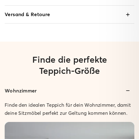
Versand & Retoure
Finde die perfekte
Teppich-Größe
Wohnzimmer
Gepolstert:
Geringe Höhe:
Ganze 1 cm hoch und super bequem beim Drüberlaufen.
Nur 0,3 cm hoch, so dass sich Türen problemlos öffnen
Finde den idealen Teppich für dein Wohnzimmer, damit
lassen.
Rutschfest:
deine Sitzmöbel perfekt zur Geltung kommen können.
Der Teppich bleibt sicher an Ort und Stelle.
Rutschfest:
Der Teppich bleibt sicher an Ort und Stelle.
Pflegeleicht:
Bei Bedarf einfach feucht abwischen.
Pflegeleicht: