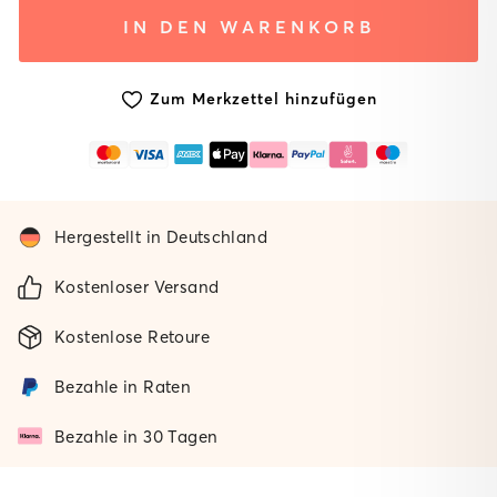
System
System mit
Ohne
IN DEN WARENKORB
mit
gepolsterter
Matte
Standard
Matte
Matte
Zum Merkzettel hinzufügen
Hergestellt in Deutschland
Kostenloser Versand
Kostenlose Retoure
Bezahle in Raten
Bezahle in 30 Tagen