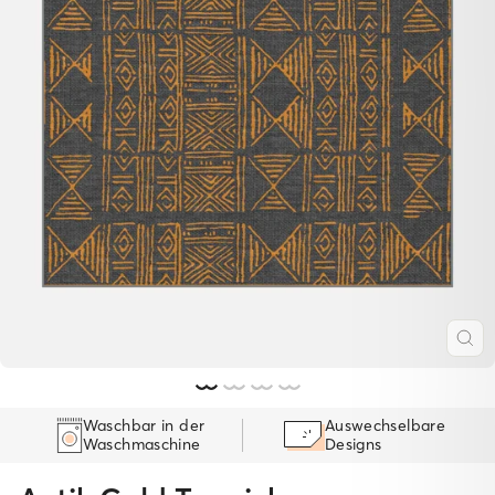
SC
ES
Waschbar in der
Auswechselbare
Waschmaschine
Designs