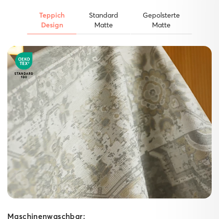
Teppich
Standard
Gepolsterte
Design
Matte
Matte
Der starke Untergrund.
Unsere Matten
Gepolsterte Matte
Ein weicher Schaumkern dämpft Schritte spürbar ab,
während die High‑Grip‑Technologie die
gepolsterte Matte fest am Boden verankert – ideal für
Spielzimmer, Wohn‑ und Schlafzimmer sowie lange
Küchen­läufer. Für kuscheligen Komfort im Innenbereich
bringt sie dabei ganze 10 mm Polsterung mit.
Maschinenwaschbar: