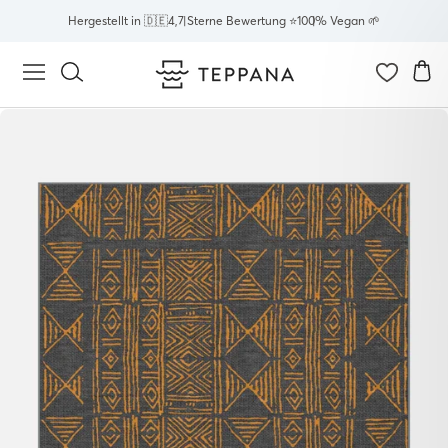
Direkt
Hergestellt in 🇩🇪
4,7 Sterne Bewertung ⭐
100% Vegan 🌱
zum
Inhalt
E
Seitennavigation
Suche