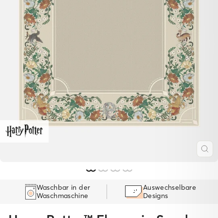
SC
ES
Waschbar in der
Auswechselbare
Waschmaschine
Designs