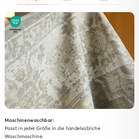
Der starke Untergrund.
Unsere Matten
Gepolsterte Matte
Ein weicher Schaumkern dämpft Schritte spürbar ab,
während die High‑Grip‑Technologie die
gepolsterte Matte fest am Boden verankert – ideal für
Spielzimmer, Wohn‑ und Schlafzimmer sowie lange
Küchen­läufer. Für kuscheligen Komfort im Innenbereich
bringt sie dabei ganze 10 mm Polsterung mit.
Maschinenwaschbar:
Passt in jeder Größe in die handelsübliche
Waschmaschine.