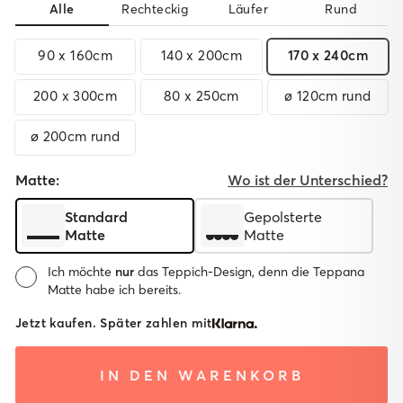
Alle
Rechteckig
Läufer
Rund
90 x 160cm
140 x 200cm
170 x 240cm
200 x 300cm
80 x 250cm
ø 120cm rund
ø 200cm rund
Matte:
Wo ist der Unterschied?
Standard
Gepolsterte
Matte
Matte
Ich möchte
nur
das Teppich-Design, denn die Teppana
Matte habe ich bereits.
Matte:
Jetzt kaufen. Später zahlen mit
System
System mit
Ohne
IN DEN WARENKORB
mit
gepolsterter
Matte
Standard
Matte