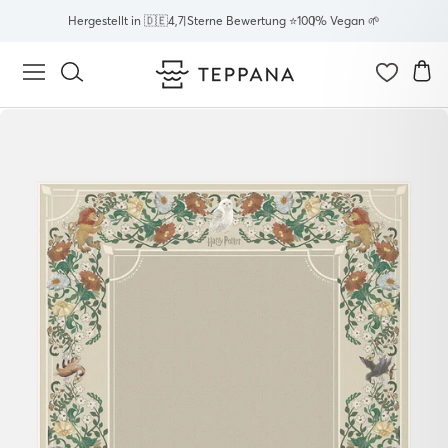
Direkt
Hergestellt in 🇩🇪
4,7 Sterne Bewertung ⭐
100% Vegan 🌱
zum
Inhalt
E
Seitennavigation
Suche