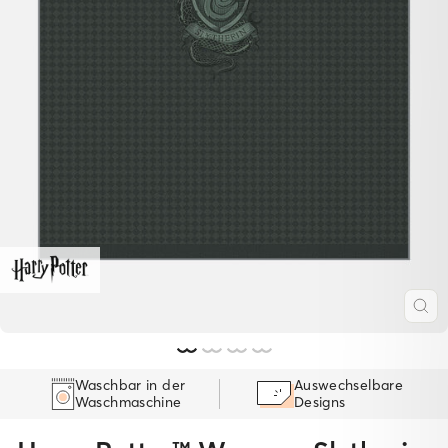
SC
ES
Waschbar in der
Auswechselbare
Waschmaschine
Designs