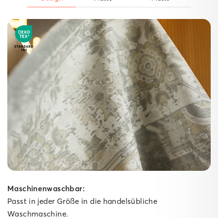
Der starke Untergrund.
Unsere Matten
Gepolsterte Matte
Ein weicher Schaumkern dämpft Schritte spürbar ab,
während die High‑Grip‑Technologie die
gepolsterte Matte fest am Boden verankert – ideal für
Spielzimmer, Wohn‑ und Schlafzimmer sowie lange
Küchen­läufer. Für kuscheligen Komfort im Innenbereich
bringt sie dabei ganze 10 mm Polsterung mit.
Maschinenwaschbar:
Passt in jeder Größe in die handelsübliche
Waschmaschine.