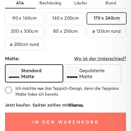
Alle
Rechteckig
Läufer
Rund
90 x 160cm
140 x 200cm
170 x 240cm
200 x 300cm
80 x 250cm
ø 120cm rund
ø 200cm rund
Matte:
Wo ist der Unterschied?
Standard
Gepolsterte
Matte
Matte
Ich möchte
nur
das Teppich-Design, denn die Teppana
Matte habe ich bereits.
Matte:
Jetzt kaufen. Später zahlen mit
System
System mit
Ohne
IN DEN WARENKORB
mit
gepolsterter
Matte
Standard
Matte