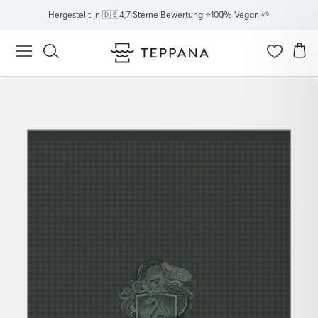
Direkt
Hergestellt in 🇩🇪
4,7 Sterne Bewertung ⭐
100% Vegan 🌱
zum
Inhalt
E
Seitennavigation
Suche