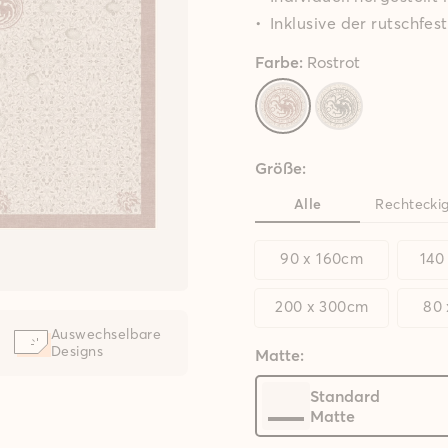
I
nklusive der rutschfes
Farbe:
Rostrot
Größe:
Alle
Rechtecki
90 x 160cm
140
200 x 300cm
80
Auswechselbare
Designs
Matte:
Standard
Matte