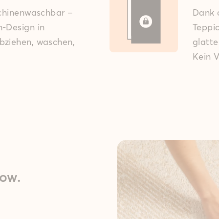
schinen­waschbar –
Dank d
h-Design in
Teppic
bziehen, waschen,
glatt
Kein V
ow.