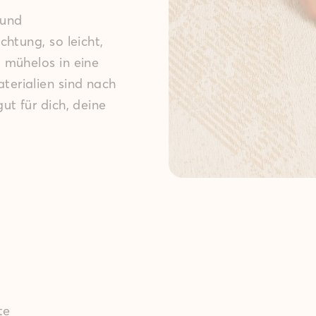
 und
htung, so leicht,
 mühelos in eine
terialien sind nach
 gut für dich, deine
te