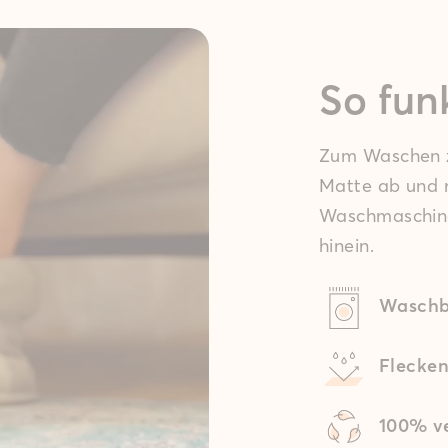
So funk
e
Flur &
Balkon
Eingang
&
Zum Waschen z
Terrasse
Matte ab und r
Waschmaschine
hinein.
Waschb
Flecke
100% ve