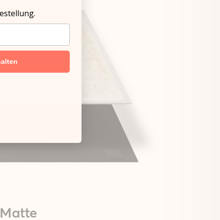
estellung.
alten
 Matte