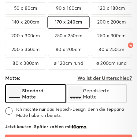
50 x 80cm
90 x 160cm
120 x 180cm
140 x 200cm
170 x 240cm
200 x 200cm
200 x 300cm
250 x 250cm
250 x 300cm
250 x 350cm
80 x 200cm
80 x 250cm
80 x 300cm
ø 120cm rund
ø 200cm rund
Matte:
Wo ist der Unterschied?
Standard
Gepolsterte
Matte
Matte
Ich möchte
nur
das Teppich-Design, denn die Teppana
Matte habe ich bereits.
Matte:
Jetzt kaufen. Später zahlen mit