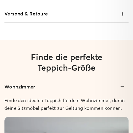
Versand & Retoure
Finde die perfekte
Teppich-Größe
Wohnzimmer
Gepolstert:
Geringe Höhe:
Ganze 1 cm hoch und super bequem beim Drüberlaufen.
Nur 0,3 cm hoch, so dass sich Türen problemlos öffnen
Finde den idealen Teppich für dein Wohnzimmer, damit
lassen.
Rutschfest:
deine Sitzmöbel perfekt zur Geltung kommen können.
Der Teppich bleibt sicher an Ort und Stelle.
Rutschfest:
Der Teppich bleibt sicher an Ort und Stelle.
Pflegeleicht:
Bei Bedarf einfach feucht abwischen.
Pflegeleicht: