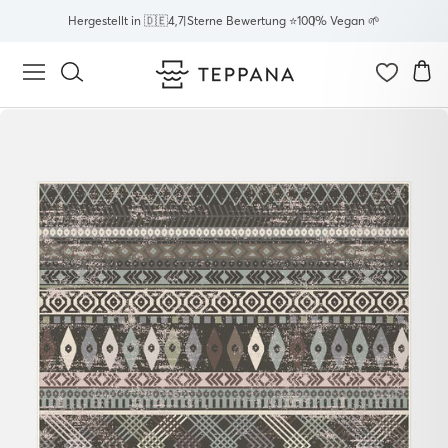
Direkt
Hergestellt in 🇩🇪
4,7 Sterne Bewertung ⭐
100% Vegan 🌱
zum
Inhalt
E
Seitennavigation
Suche