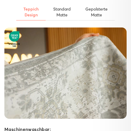
Teppich
Standard
Gepolsterte
Design
Matte
Matte
Der starke Untergrund.
Unsere Matten
Gepolsterte Matte
Ein weicher Schaumkern dämpft Schritte spürbar ab,
während die High‑Grip‑Technologie die
gepolsterte Matte fest am Boden verankert – ideal für
Spielzimmer, Wohn‑ und Schlafzimmer sowie lange
Küchen­läufer. Für kuscheligen Komfort im Innenbereich
bringt sie dabei ganze 10 mm Polsterung mit.
Maschinenwaschbar: