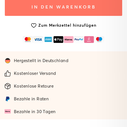
System
System mit
Ohne
IN DEN WARENKORB
mit
gepolsterter
Matte
Standard
Matte
Matte
Zum Merkzettel hinzufügen
Hergestellt in Deutschland
Kostenloser Versand
Kostenlose Retoure
Bezahle in Raten
Bezahle in 30 Tagen