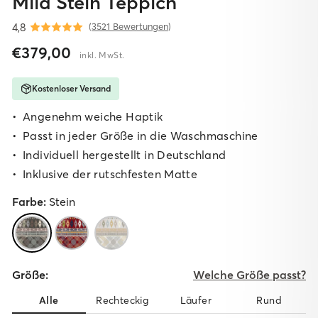
Mila Stein Teppich
4,8
(
3521 Bewertungen
)
Normaler
Sonderpreis
€379,00
inkl. MwSt.
Preis
Kostenloser Versand
Angenehm weiche Haptik
Passt in jeder Größe in die Waschmaschine
I
ndividuell hergestellt in Deutschland
I
nklusive der rutschfesten Matte
Farbe:
Stein
Größe:
Welche Größe passt?
Alle
Rechteckig
Läufer
Rund