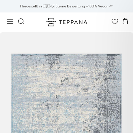
Direkt
Hergestellt in 🇩🇪
4,7 Sterne Bewertung ⭐
100% Vegan 🌱
zum
Inhalt
E
Seitennavigation
Suche