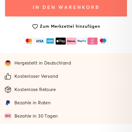
System
System mit
Ohne
IN DEN WARENKORB
mit
gepolsterter
Matte
Standard
Matte
Matte
Zum Merkzettel hinzufügen
Hergestellt in Deutschland
Kostenloser Versand
Kostenlose Retoure
Bezahle in Raten
Bezahle in 30 Tagen