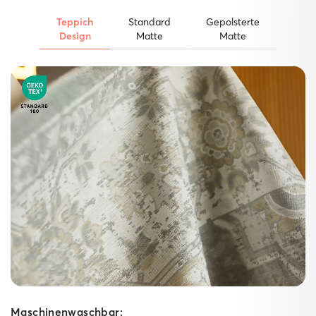
Teppich
Standard
Gepolsterte
Design
Matte
Matte
Der starke Untergrund.
Unsere Matten
Gepolsterte Matte
Ein weicher Schaumkern dämpft Schritte spürbar ab,
während die High‑Grip‑Technologie die
gepolsterte Matte fest am Boden verankert – ideal für
Spielzimmer, Wohn‑ und Schlafzimmer sowie lange
Küchen­läufer. Für kuscheligen Komfort im Innenbereich
bringt sie dabei ganze 10 mm Polsterung mit.
Maschinenwaschbar: