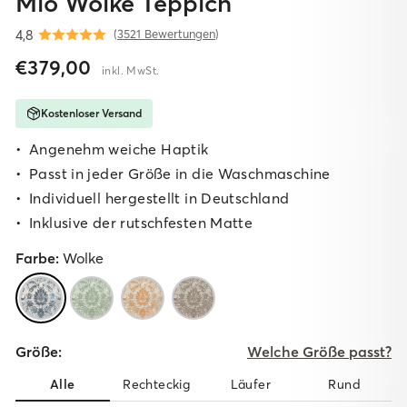
Mio Wolke Teppich
4,8
(
3521 Bewertungen
)
Normaler
Sonderpreis
€379,00
inkl. MwSt.
Preis
Kostenloser Versand
Angenehm weiche Haptik
Passt in jeder Größe in die Waschmaschine
I
ndividuell hergestellt in Deutschland
I
nklusive der rutschfesten Matte
Farbe:
Wolke
Größe:
Welche Größe passt?
Alle
Rechteckig
Läufer
Rund