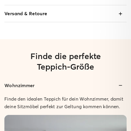
Versand & Retoure
Finde die perfekte
Teppich-Größe
Wohnzimmer
Gepolstert:
Geringe Höhe:
Ganze 1 cm hoch und super bequem beim Drüberlaufen.
Nur 0,3 cm hoch, so dass sich Türen problemlos öffnen
Finde den idealen Teppich für dein Wohnzimmer, damit
lassen.
Rutschfest:
deine Sitzmöbel perfekt zur Geltung kommen können.
Der Teppich bleibt sicher an Ort und Stelle.
Rutschfest:
Der Teppich bleibt sicher an Ort und Stelle.
Pflegeleicht:
Bei Bedarf einfach feucht abwischen.
Pflegeleicht: