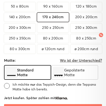
50 x 80cm
90 x 160cm
120 x 180cm
140 x 200cm
170 x 240cm
200 x 200cm
200 x 300cm
250 x 250cm
250 x 300cm
250 x 350cm
80 x 200cm
80 x 250cm
80 x 300cm
ø 120cm rund
ø 200cm rund
Matte:
Wo ist der Unterschied?
Standard
Gepolsterte
Matte
Matte
Ich möchte
nur
das Teppich-Design, denn die Teppana
Matte habe ich bereits.
Matte:
Jetzt kaufen. Später zahlen mit