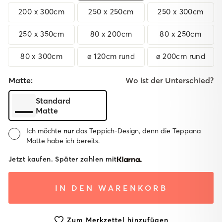
200 x 300cm
250 x 250cm
250 x 300cm
250 x 350cm
80 x 200cm
80 x 250cm
80 x 300cm
ø 120cm rund
ø 200cm rund
Matte:
Wo ist der Unterschied?
Standard
Matte
Ich möchte
nur
das Teppich-Design, denn die Teppana
Matte habe ich bereits.
Matte:
Jetzt kaufen. Später zahlen mit
System
Ohne
IN DEN WARENKORB
mit
Matte
Standard
Matte
Zum Merkzettel hinzufügen