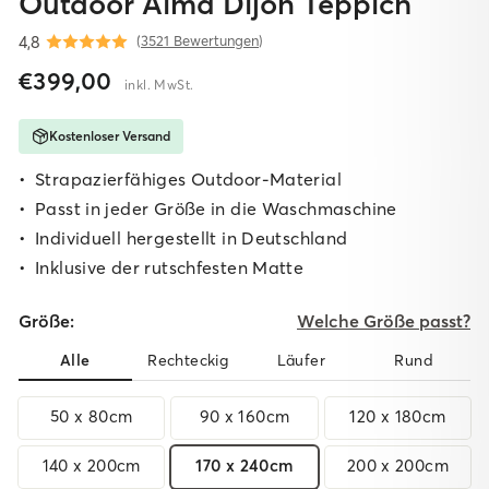
Outdoor Alma Dijon Teppich
4,8
(
3521 Bewertungen
)
Normaler
Sonderpreis
€399,00
inkl. MwSt.
Preis
Kostenloser Versand
Strapazierfähiges Outdoor-Material
Passt in jeder Größe in die Waschmaschine
I
ndividuell hergestellt in Deutschland
I
nklusive der rutschfesten Matte
Größe:
Welche Größe passt?
Alle
Rechteckig
Läufer
Rund
50 x 80cm
90 x 160cm
120 x 180cm
140 x 200cm
170 x 240cm
200 x 200cm