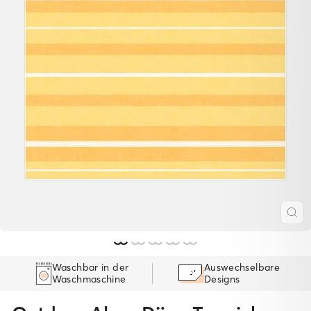
SC
ES
Waschbar in der
Auswechselbare
Waschmaschine
Designs