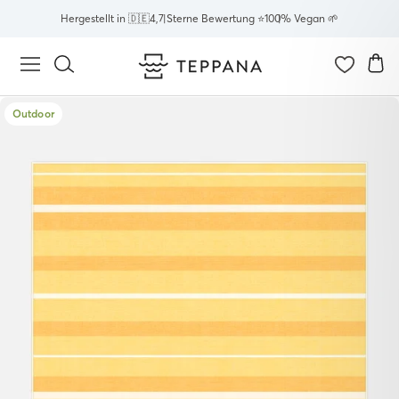
Direkt
Hergestellt in 🇩🇪
4,7 Sterne Bewertung ⭐
100% Vegan 🌱
zum
Inhalt
E
Seitennavigation
Suche
Outdoor