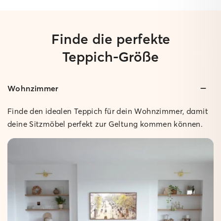
Finde die perfekte
Teppich-Größe
Wohnzimmer
Geringe Höhe:
Nur 0,3 cm hoch, so dass sich Türen problemlos öffnen
Finde den idealen Teppich für dein Wohnzimmer, damit
lassen.
deine Sitzmöbel perfekt zur Geltung kommen können.
Rutschfest:
Der Teppich bleibt sicher an Ort und Stelle.
Pflegeleicht:
Bei Bedarf einfach feucht abwischen.
Klettähnliche Oberfläche:
Das Design haftet sicher an der Matte.