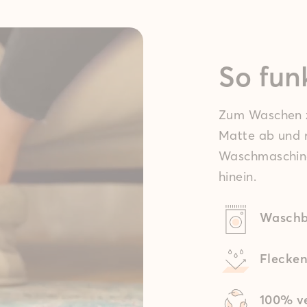
So funk
e
Flur &
Balkon
Eingang
&
Zum Waschen z
Terrasse
Matte ab und r
Waschmaschine
hinein.
Waschb
Flecke
100% ve