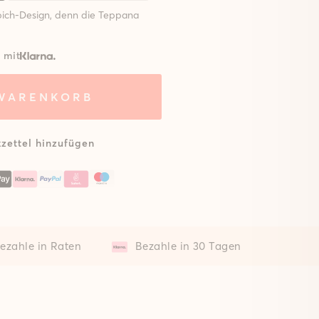
ich-Design, denn die Teppana
 mit
em mit
Ohne Matte
 WARENKORB
sterter
atte
zettel hinzufügen
ezahle in Raten
Bezahle in 30 Tagen