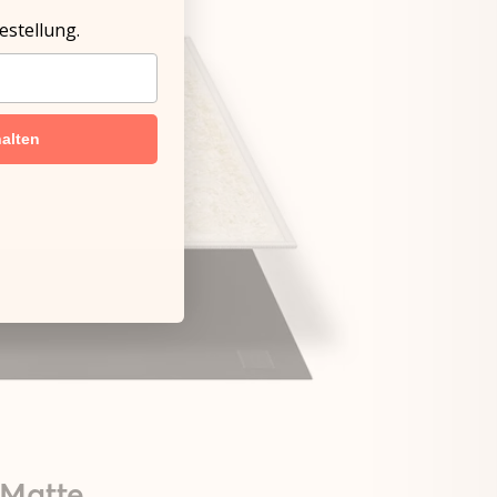
estellung.
alten
 Matte