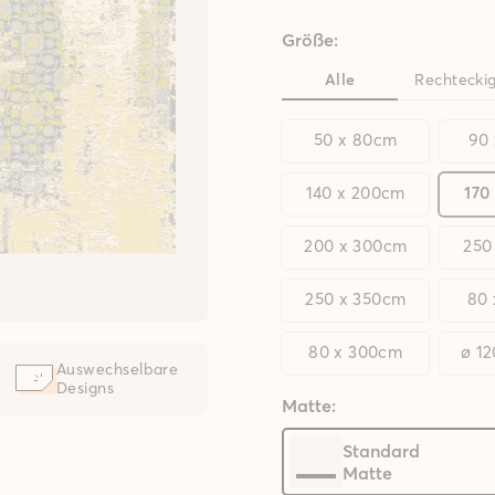
Größe:
Alle
Rechtecki
50 x 80cm
90
140 x 200cm
170
200 x 300cm
250
250 x 350cm
80
80 x 300cm
ø 1
Auswechselbare
Designs
Matte:
Standard
Matte