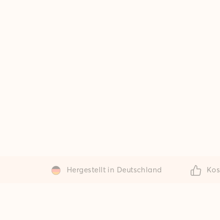
Hergestellt in Deutschland
Kos
Finde die
Berücksichtige
bei der Wahl
perfekte
der Teppich-
Teppich-
Größe die
Größe:
Räumlichkeit,