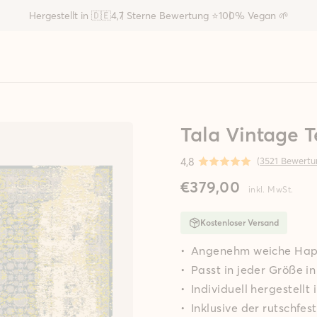
Hergestellt in 🇩🇪
4,7 Sterne Bewertung ⭐
100% Vegan 🌱
Tala Vintage 
4,8
(
3521 Bewert
Normaler
Sonderpreis
€379,00
inkl. MwSt.
Preis
Kostenloser Versand
Angenehm weiche Hap
Passt in jeder Größe 
I
ndividuell hergestellt
I
nklusive der rutschfes