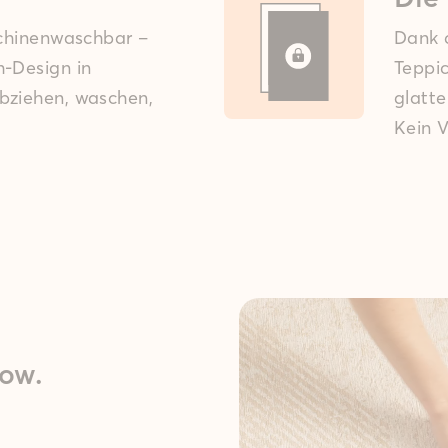
schinen­waschbar –
Dank d
h-Design in
Teppic
bziehen, waschen,
glatt
Kein V
ow.