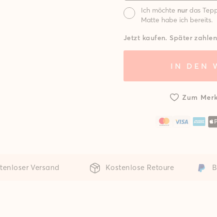
Ich möchte
nur
das Tepp
Matte habe ich bereits.
Matte:
Jetzt kaufen. Später zahlen
System mit
Syst
IN DEN
Standard
gepol
Matte
M
Zum Merk
tenloser Versand
Kostenlose Retoure
B