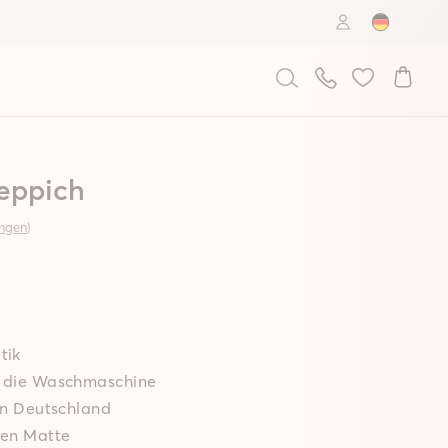
Country: D
Ein
Suche
Teppich
ungen
)
tik
in die Waschmaschine
 in Deutschland
ten Matte