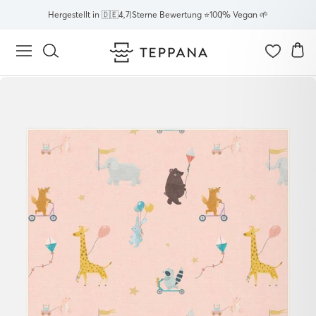
Direkt
Hergestellt in 🇩🇪
4,7 Sterne Bewertung ⭐
100% Vegan 🌱
zum
Inhalt
E
Seitennavigation
Suche