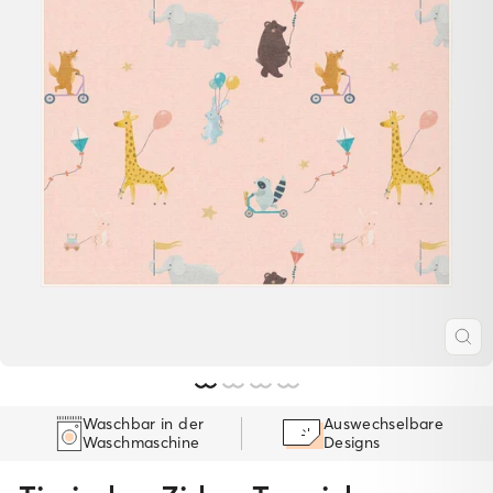
SC
ES
Waschbar in der
Auswechselbare
Waschmaschine
Designs