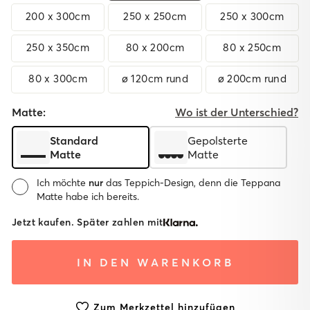
200 x 300cm
250 x 250cm
250 x 300cm
250 x 350cm
80 x 200cm
80 x 250cm
80 x 300cm
ø 120cm rund
ø 200cm rund
Matte:
Wo ist der Unterschied?
Standard
Gepolsterte
Matte
Matte
Ich möchte
nur
das Teppich-Design, denn die Teppana
Matte habe ich bereits.
Matte:
Jetzt kaufen. Später zahlen mit
System
System mit
Ohne
IN DEN WARENKORB
mit
gepolsterter
Matte
Standard
Matte
Matte
Zum Merkzettel hinzufügen