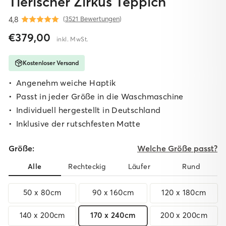
Tierischer Zirkus Teppich
4,8
(
3521 Bewertungen
)
Normaler
Sonderpreis
€379,00
inkl. MwSt.
Preis
Kostenloser Versand
Angenehm weiche Haptik
Passt in jeder Größe in die Waschmaschine
I
ndividuell hergestellt in Deutschland
I
nklusive der rutschfesten Matte
Größe:
Welche Größe passt?
Alle
Rechteckig
Läufer
Rund
50 x 80cm
90 x 160cm
120 x 180cm
140 x 200cm
170 x 240cm
200 x 200cm