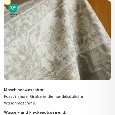
Der starke Untergrund.
Unsere Matten
Gepolsterte Matte
Ein weicher Schaumkern dämpft Schritte spürbar ab,
während die High‑Grip‑Technologie die
gepolsterte Matte fest am Boden verankert – ideal für
Spielzimmer, Wohn‑ und Schlafzimmer sowie lange
Küchen­läufer. Für kuscheligen Komfort im Innenbereich
bringt sie dabei ganze 10 mm Polsterung mit.
Maschinenwaschbar:
Passt in jeder Größe in die handelsübliche
Waschmaschine.
Wasser- und Fleckenabweisend: